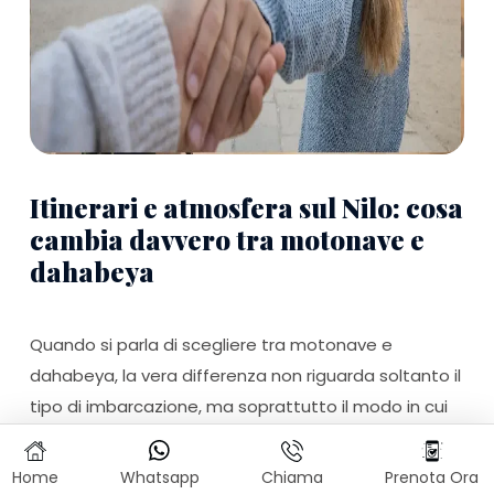
Itinerari e atmosfera sul Nilo: cosa
cambia davvero tra motonave e
dahabeya
Quando si parla di scegliere tra motonave e
dahabeya, la vera differenza non riguarda soltanto il
tipo di imbarcazione, ma soprattutto il modo in cui
vivrai il viaggio sul Nilo. Ritmo della navigazione,
atmosfera a bordo, tipo di escursioni ed emozioni
Home
Whatsapp
Chiama
Prenota Ora