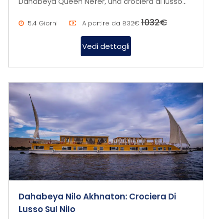
Dahabeya Queen Nefer, una crociera di lusso
sul Nilo che unisce relax, storia...
1032€
5,4 Giorni
A partire da
832€
Vedi dettagli
Dahabeya Nilo Akhnaton: Crociera Di
Lusso Sul Nilo