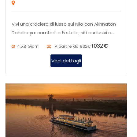
Vivi una crociera di lusso sul Nilo con Akhnaton
Dahabeya: comfort a 5 stelle, siti esclusivi e
panorami mozzafiato. Pre...
1032€
4,5,8 Giorni
A partire da
832€
Vedi dettagli