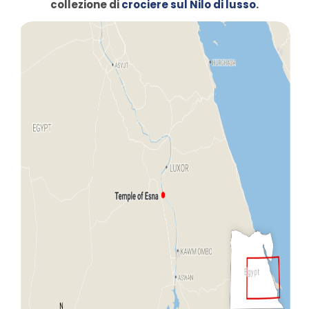
collezione di
crociere sul Nilo di lusso
.