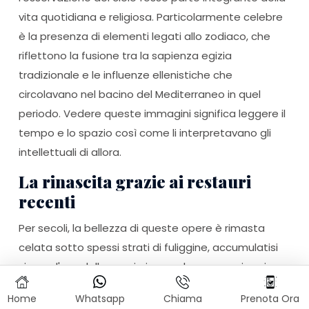
vita quotidiana e religiosa. Particolarmente celebre
è la presenza di elementi legati allo zodiaco, che
riflettono la fusione tra la sapienza egizia
tradizionale e le influenze ellenistiche che
circolavano nel bacino del Mediterraneo in quel
periodo. Vedere queste immagini significa leggere il
tempo e lo spazio così come li interpretavano gli
intellettuali di allora.
La rinascita grazie ai restauri
recenti
Per secoli, la bellezza di queste opere è rimasta
celata sotto spessi strati di fuliggine, accumulatisi
sia per l'uso dello spazio in epoche successive sia
per il naturale scorrere del tempo. Solo grazie ai
Home
Whatsapp
Chiama
Prenota Ora
restauri recenti, condotti con tecnologie