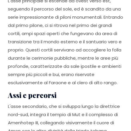
L'asse principale si estende da ovest verso est,
seguendo il percorso del sole, ed è scandito da una
serie impressionante di piloni monumentali. Entrando
dal primo pilone, ci si ritrova nel primo dei grandi
cortili, ampi spazi aperti che fungevano da area di
transizione tra il mondo esterno e il santuario vero e
proprio. Questi cortili servivano ad accogliere la folla
durante le cerimonie pubbliche, mentre le aree più
profonde, caratterizzate da sale ipostile e ambienti
sempre più piccoli e bui, erano riservate
esclusivamente al Faraone e al clero di alto rango.
Assi e percorsi
L'asse secondario, che si sviluppa lungo la direttrice
nord-sud, integra il tempio di Mut e il complesso di
Amenhotep III, collegando visivamente il cuore di
Amon con le altre divinità della triade tebana.