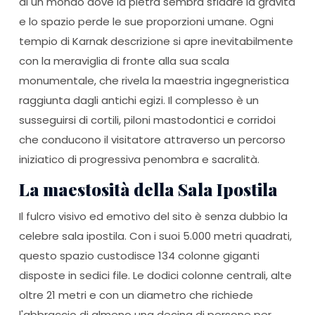
di un mondo dove la pietra sembra sfidare la gravità
e lo spazio perde le sue proporzioni umane. Ogni
tempio di Karnak descrizione si apre inevitabilmente
con la meraviglia di fronte alla sua scala
monumentale, che rivela la maestria ingegneristica
raggiunta dagli antichi egizi. Il complesso è un
susseguirsi di cortili, piloni mastodontici e corridoi
che conducono il visitatore attraverso un percorso
iniziatico di progressiva penombra e sacralità.
La maestosità della Sala Ipostila
Il fulcro visivo ed emotivo del sito è senza dubbio la
celebre sala ipostila. Con i suoi 5.000 metri quadrati,
questo spazio custodisce 134 colonne giganti
disposte in sedici file. Le dodici colonne centrali, alte
oltre 21 metri e con un diametro che richiede
l'abbraccio di almeno una decina di persone per