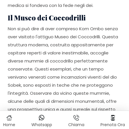
medica si fondeva con la fede negli dei.
Il Museo dei Coccodrilli
Non si può dire di aver compreso Kom Ombo senza
aver visitato l'attiguo Museo dei Coccodrilli. Questa
struttura moderna, costruita appositamente per
ospitare reperti di valore inestimabile, accoglie
diverse mummie di coccodrillo perfettamente
conservate. Questi esemplari, che un tempo
venivano venerati come incarnazioni viventi del dio
Sobek, sono esposti in teche che ne proteggono
l'integrità. Osservare da vicino queste mummie,
alcune delle quali di dimensioni monumentali, offre
una prospettiva unica e quasi surreale sul rispetto
quasi timoroso che gli egizi nutrivano verso la forza
Home
Whatsapp
Chiama
Prenota Ora
bruta della natura.