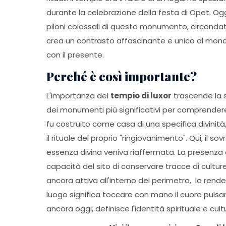
durante la celebrazione della festa di Opet. Oggi
piloni colossali di questo monumento, circondat
crea un contrasto affascinante e unico al mon
con il presente.
Perché è così importante?
L'importanza del
tempio di luxor
trascende la s
dei monumenti più significativi per comprendere i
fu costruito come casa di una specifica divinit
il rituale del proprio "ringiovanimento". Qui, il 
essenza divina veniva riaffermata. La presenza qu
capacità del sito di conservare tracce di cul
ancora attiva all'interno del perimetro, lo ren
luogo significa toccare con mano il cuore pulsan
ancora oggi, definisce l'identità spirituale e cultu