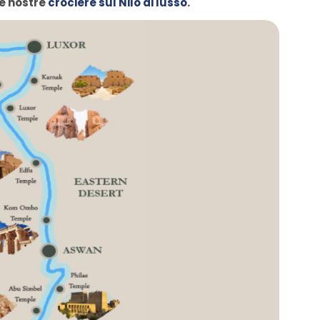
le nostre
crociere sul Nilo di lusso
.