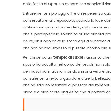
della festa di Opet, un evento che sanciva il r
Entrare nel tempio oggi offre un’esperienza qua
conservata e, al crepuscolo, quando la luce dorat
artificiali iniziano ad accendersi, il sito assu
che si percepisce la solennità di una dimora pro
del re, un luogo dove la storia egizia si intrecci
che non ha mai smesso di pulsare intorno alle s
Per chi cerca un
tempio di Luxor
riassunto che 
spazio ha accolto, nel corso dei secoli, non solo i
dei musulmani, trasformandosi in una vera e prop
consulente, ti invito a guardare oltre la bellezz
che ha saputo resistere al passare dei millenni. 
unico e a pianificare una visita che ti porterà dr