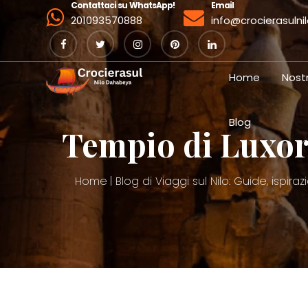
Contattaci su WhatsApp!
Email
201093570888
info@crocierasuln
Home
Nost
Blog
Tempio di Luxor:
Home
Blog di Viaggi sul Nilo: Guide, ispira