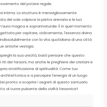
innovamento del potere regale.
si intima. La struttura è meravigliosamente
a del sole colpisce la pietra arenaria e le luci
me un’aura magica e soprannaturale. È in quel momento
gettata per ospitare, ciclicamente, l'essenza divina
a indissolubilmente con la vita quotidiana di una città
ue antiche vestigia.
spieghi la sua unicità, basti pensare che questo
 riti dei faraoni, ma anche le preghiere dei cristiani e
ria stratificazione di spiritualità. Come tuo
a architettonica e a percepire l'energia di un luogo
Sei pronto a scoprire i segreti di questo santuario
itto al cuore pulsante della civiltà faraonica?