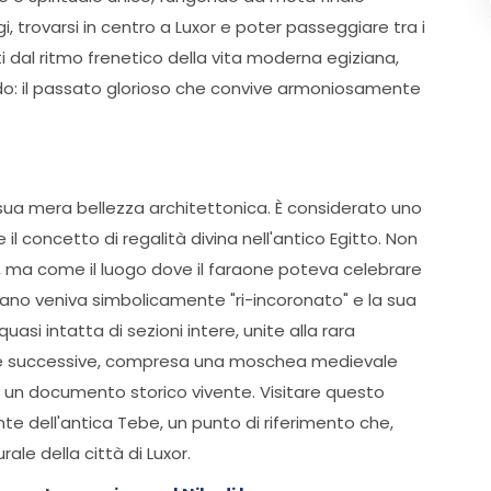
, trovarsi in centro a Luxor e poter passeggiare tra i
i dal ritmo frenetico della vita moderna egiziana,
do: il passato glorioso che convive armoniosamente
ua mera bellezza architettonica. È considerato uno
l concetto di regalità divina nell'antico Egitto. Non
à, ma come il luogo dove il faraone poteva celebrare
sovrano veniva simbolicamente "ri-incoronato" e la sua
asi intatta di sezioni intere, unite alla rara
ture successive, compresa una moschea medievale
de un documento storico vivente. Visitare questo
te dell'antica Tebe, un punto di riferimento che,
rale della città di Luxor.