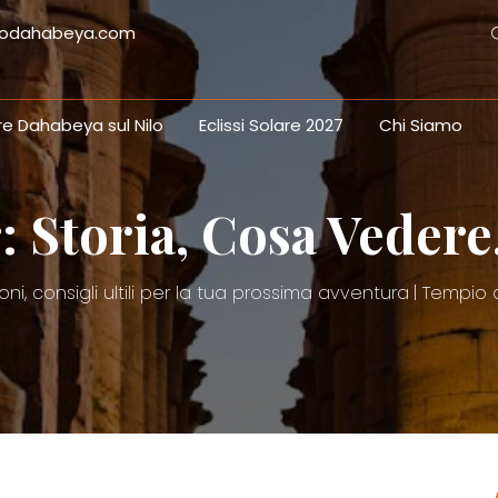
ilodahabeya.com
re Dahabeya sul Nilo
Eclissi Solare 2027
Chi Siamo
 Storia, Cosa Vedere, 
zioni, consigli ultili per la tua prossima avventura
Tempio di