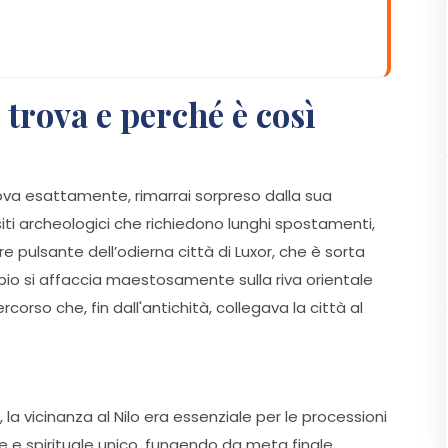
 trova e perché è così
trova esattamente, rimarrai sorpreso dalla sua
i siti archeologici che richiedono lunghi spostamenti,
pulsante dell’odierna città di Luxor, che è sorta
empio si affaccia maestosamente sulla riva orientale
corso che, fin dall'antichità, collegava la città al
 la vicinanza al Nilo era essenziale per le processioni
iale e spirituale unico, fungendo da meta finale