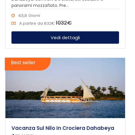
panorami mozzafiato. Pre...
4,5,8 Giorni
1032€
A partire da
832€
Vedi dettagli
Best seller
Vacanza Sul Nilo In Crociera Dahabeya