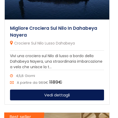
Migliore Crociera Sul Nilo In Dahabeya
Nayera
Crociere Sul Nilo Lusso Dahabeya
Vivi una crociera sul Nilo di lusso a bordo della
Dahabeya Nayera, una straordinaria imbarcazione
a vela che unisce la t...
4,5,8 Giorni
1189€
A partire da
989€
Vedi dettagli
Best seller