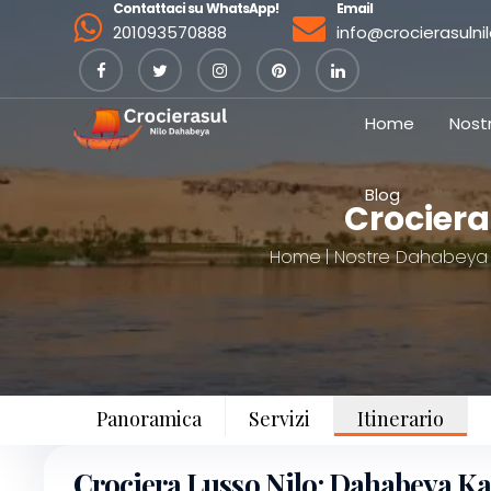
Contattaci su WhatsApp!
Email
201093570888
info@crocierasuln
Home
Nost
Blog
Crociera
Home
Nostre Dahabeya
Panoramica
Servizi
Itinerario
Crociera Lusso Nilo: Dahabeya K