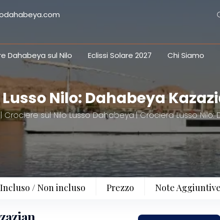
ilodahabeya.com
re Dahabeya sul Nilo
Eclissi Solare 2027
Chi Siamo
 Lusso Nilo: Dahabeya Kazaz
Crociere sul Nilo Lusso Dahabeya
Crociera Lusso Nilo
Incluso / Non incluso
Prezzo
Note Aggiuntiv
azazian