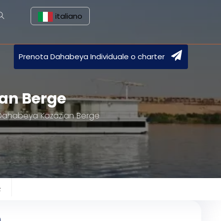
italiano
Prenota Dahabeya Individuale o charter
ian Berge
: Dahabeya Kazazian Berge
e