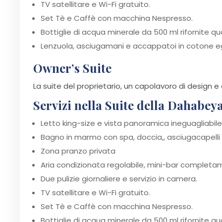
TV satellitare e Wi-Fi gratuito.
Set Tè e Caffè con macchina Nespresso.
Bottiglie di acqua minerale da 500 ml rifornite 
Lenzuola, asciugamani e accappatoi in cotone eg
Owner’s Suite
La suite del proprietario, un capolavoro di design e
Servizi nella Suite della Dahabey
Letto king-size e vista panoramica ineguagliabile s
Bagno in marmo con spa, doccia,, asciugacapelli e 
Zona pranzo privata
Aria condizionata regolabile, mini-bar completam
Due pulizie giornaliere e servizio in camera.
TV satellitare e Wi-Fi gratuito.
Set Tè e Caffè con macchina Nespresso.
Bottiglie di acqua minerale da 500 ml rifornite 