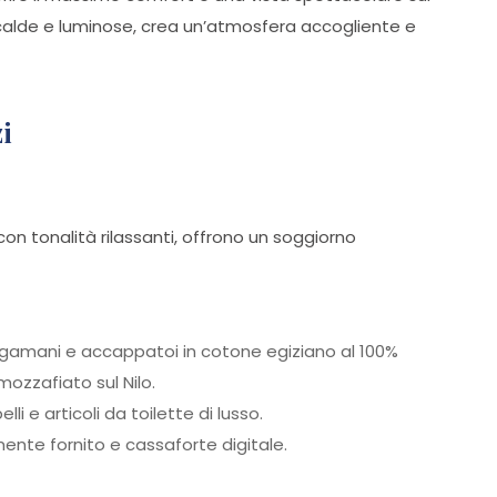
à calde e luminose, crea un’atmosfera accogliente e
zi
con tonalità rilassanti, offrono un soggiorno
sciugamani e accappatoi in cotone egiziano al 100%
ozzafiato sul Nilo.
 e articoli da toilette di lusso.
ente fornito e cassaforte digitale.