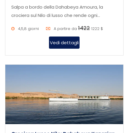
Herdiab,Aswan
Salpa a bordo della Dahabeya Amoura, la
crociera sul Nilo di lusso che rende ogni
momento sul Nilo un'esperienza esc...
1422
4,5,8 giorni
A partire da
1222 $
Vedi dettagli