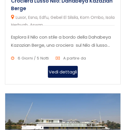
Crociera Lusso Nilo: Dahabeya Kazazian
Berge
Luxor, Esna, Edfu, Gebel El Silsila, Kom Ombo, Isola
Herbyab, Aswan
Esplora il Nilo con stile a bordo della Dahabeya
Kazazian Berge, una crociera sul Nilo di lusso
che combina comfor...
6 Giorni / 5 Notti
A partire da
Vedi dettagli