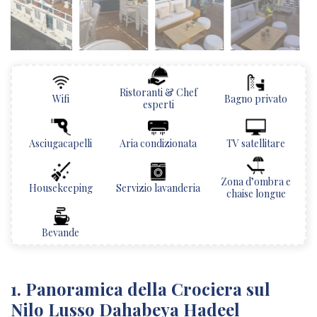
Ristoranti & Chef
Wifi
Bagno privato
esperti
Asciugacapelli
Aria condizionata
TV satellitare
Zona d’ombra e
Housekeeping
Servizio lavanderia
chaise longue
Bevande
1. Panoramica della Crociera sul
Nilo Lusso Dahabeya Hadeel