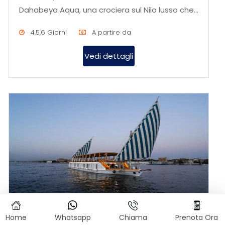
Dahabeya Aqua, una crociera sul Nilo lusso che
unisce tradizione, eleganza e...
4,5,6 Giorni
A partire da
Vedi dettagli
Viaggio Sul Nilo In Dahabeya Turquoise
Home
Whatsapp
Chiama
Prenota Ora