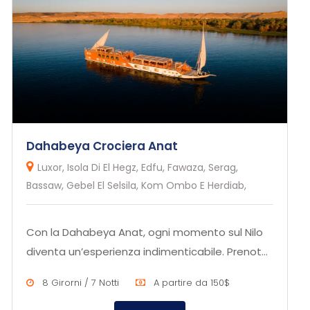
Dahabeya Crociera Anat
Luxor, Isola Di El Hegz, Edfu, Fawaza, Serag,
Bassaw, Gebel El Selsila, Kom Ombo E Herdiab,
Con la Dahabeya Anat, ogni momento sul Nilo
diventa un’esperienza indimenticabile. Prenota
ora per scoprire la bel...
8 Girorni / 7 Notti
A partire da 150$