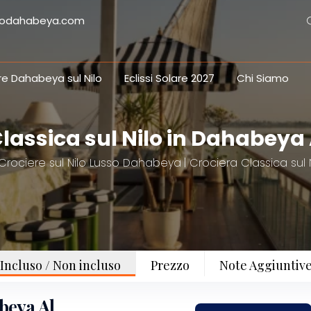
ilodahabeya.com
re Dahabeya sul Nilo
Eclissi Solare 2027
Chi Siamo
Classica sul Nilo in Dahabeya
Crociere sul Nilo Lusso Dahabeya
Crociera Classica sul
Incluso / Non incluso
Prezzo
Note Aggiuntiv
beya Al