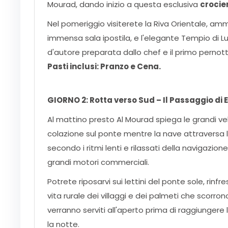
Mourad, dando inizio a questa esclusiva
crocie
Nel pomeriggio visiterete la Riva Orientale, am
immensa sala ipostila, e l'elegante Tempio di Lu
d'autore preparata dallo chef e il primo pernot
Pasti inclusi: Pranzo e Cena.
GIORNO 2: Rotta verso Sud – Il Passaggio di E
Al mattino presto Al Mourad spiega le grandi vele 
colazione sul ponte mentre la nave attraversa la 
secondo i ritmi lenti e rilassati della navigazio
grandi motori commerciali.
Potrete riposarvi sui lettini del ponte sole, rinf
vita rurale dei villaggi e dei palmeti che scorro
verranno serviti all'aperto prima di raggiungere 
la notte.