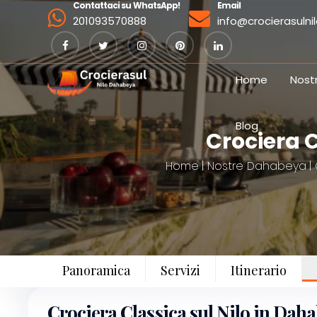
Contattaci su WhatsApp!
Email
201093570888
info@crocierasuln
Home
Nost
Blog
Crociera 
Home
Nostre Dahabeya
Panoramica
Servizi
Itinerario
Crociera Classica sul Nilo in Daha