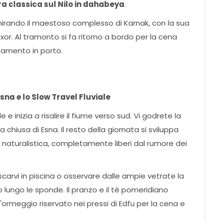
ra classica sul Nilo in dahabeya
.
mirando il maestoso complesso di Karnak, con la sua
xor. Al tramonto si fa ritorno a bordo per la cena
tamento in porto.
sna e lo Slow Travel Fluviale
e inizia a risalire il fiume verso sud. Vi godrete la
chiusa di Esna. Il resto della giornata si sviluppa
ne naturalistica, completamente liberi dal rumore dei
rescarvi in piscina o osservare dalle ampie vetrate la
no lungo le sponde. Il pranzo e il tè pomeridiano
l'ormeggio riservato nei pressi di Edfu per la cena e