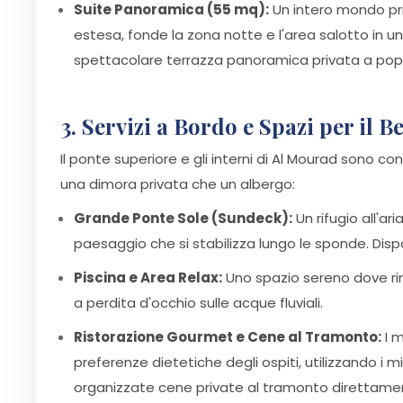
Suite Panoramica (55 mq):
Un intero mondo pri
estesa, fonde la zona notte e l'area salotto in u
spettacolare terrazza panoramica privata a pop
3. Servizi a Bordo e Spazi per il B
Il ponte superiore e gli interni di Al Mourad sono co
una dimora privata che un albergo:
Grande Ponte Sole (Sundeck):
Un rifugio all'ar
paesaggio che si stabilizza lungo le sponde. Dis
Piscina e Area Relax:
Uno spazio sereno dove rin
a perdita d'occhio sulle acque fluviali.
Ristorazione Gourmet e Cene al Tramonto:
I m
preferenze dietetiche degli ospiti, utilizzando i mi
organizzate cene private al tramonto direttament