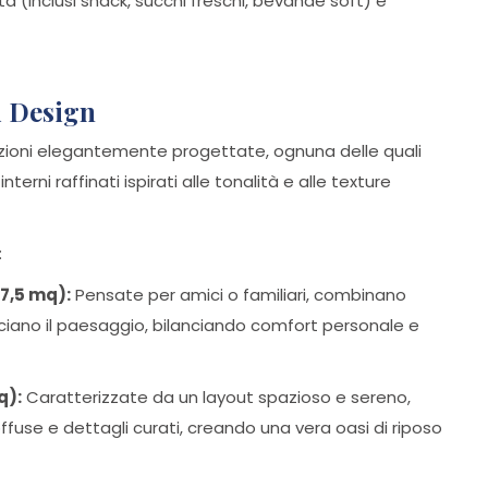
 (inclusi snack, succhi freschi, bevande soft) e
di Design
zioni elegantemente progettate, ognuna delle quali
erni raffinati ispirati alle tonalità e alle texture
:
17,5 mq):
Pensate per amici o familiari, combinano
niciano il paesaggio, bilanciando comfort personale e
q):
Caratterizzate da un layout spazioso e sereno,
ffuse e dettagli curati, creando una vera oasi di riposo