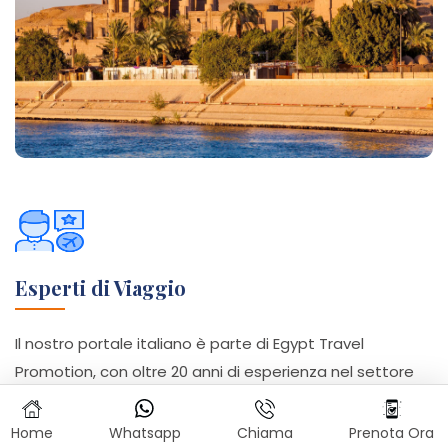
Esperti di Viaggio
Il nostro portale italiano è parte di Egypt Travel
Promotion, con oltre 20 anni di esperienza nel settore
dei viaggi. Affidati ai nostri esperti per un viaggio
personalizzato, pensato per soddisfare ogni tua
Home
Whatsapp
Chiama
Prenota Ora