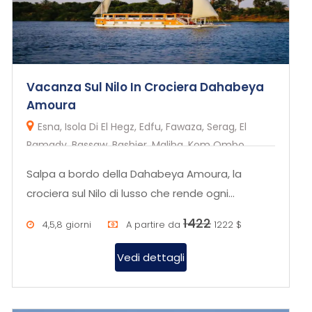
Vacanza Sul Nilo In Crociera Dahabeya
Amoura
Esna, Isola Di El Hegz, Edfu, Fawaza, Serag, El
Ramady, Bassaw, Bashier, Maliha, Kom Ombo,
Herdiab,Aswan
Salpa a bordo della Dahabeya Amoura, la
crociera sul Nilo di lusso che rende ogni
momento sul Nilo un'esperienza esc...
1422
4,5,8 giorni
A partire da
1222 $
Vedi dettagli