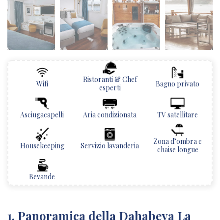
Ristoranti & Chef
Wifi
Bagno privato
esperti
Asciugacapelli
Aria condizionata
TV satellitare
Zona d’ombra e
Housekeeping
Servizio lavanderia
chaise longue
Bevande
1. Panoramica della Dahabeya La