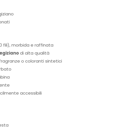
giziano
onati
 fili), morbida e raffinata
egiziano
di alta qualità
fragranze o coloranti sintetici
urbato
abina
mente
cilmente accessibili
iesta