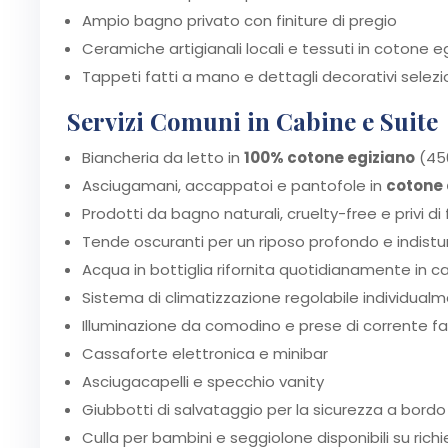
Ampio bagno privato con finiture di pregio
Ceramiche artigianali locali e tessuti in cotone e
Tappeti fatti a mano e dettagli decorativi selezi
Servizi Comuni in Cabine e Suite
Biancheria da letto in
100% cotone egiziano
(450
Asciugamani, accappatoi e pantofole in
cotone 
Prodotti da bagno naturali, cruelty-free e privi di 
Tende oscuranti per un riposo profondo e indist
Acqua in bottiglia rifornita quotidianamente in c
Sistema di climatizzazione regolabile individual
Illuminazione da comodino e prese di corrente fa
Cassaforte elettronica e minibar
Asciugacapelli e specchio vanity
Giubbotti di salvataggio per la sicurezza a bordo
Culla per bambini e seggiolone disponibili su rich