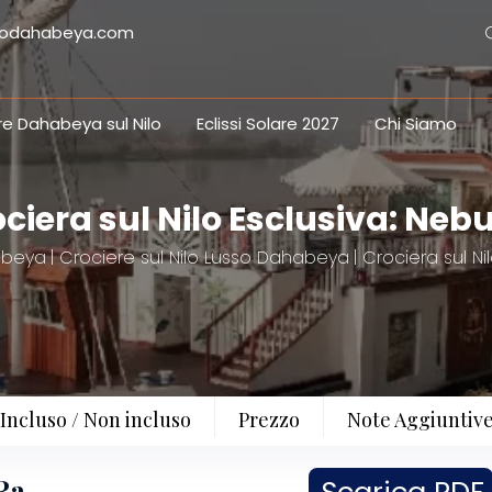
ilodahabeya.com
re Dahabeya sul Nilo
Eclissi Solare 2027
Chi Siamo
ciera sul Nilo Esclusiva: Neb
abeya
Crociere sul Nilo Lusso Dahabeya
Crociera sul Ni
Incluso / Non incluso
Prezzo
Note Aggiuntiv
 Ra