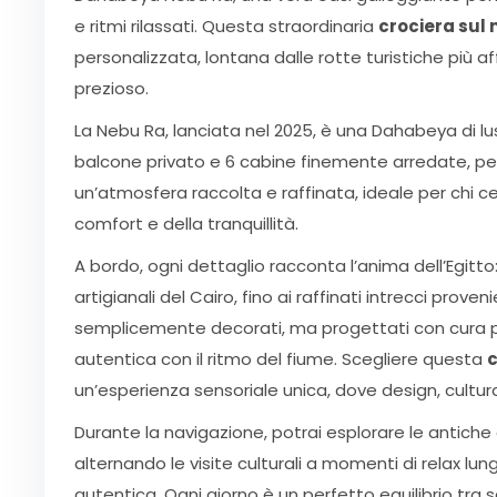
e ritmi rilassati. Questa straordinaria
crociera sul 
personalizzata, lontana dalle rotte turistiche più 
prezioso.
La Nebu Ra, lanciata nel 2025, è una Dahabeya di lu
balcone privato e 6 cabine finemente arredate, per
un’atmosfera raccolta e raffinata, ideale per chi 
comfort e della tranquillità.
A bordo, ogni dettaglio racconta l’anima dell’Egitto
artigianali del Cairo, fino ai raffinati intrecci prove
semplicemente decorati, ma progettati con cura pe
autentica con il ritmo del fiume. Scegliere questa
c
un’esperienza sensoriale unica, dove design, cultu
Durante la navigazione, potrai esplorare le antiche 
alternando le visite culturali a momenti di relax lung
autentica. Ogni giorno è un perfetto equilibrio tra