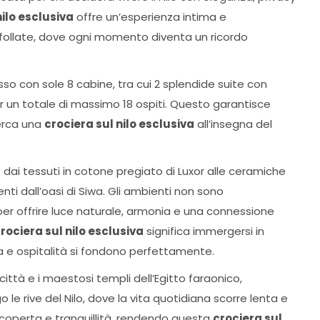
nilo esclusiva
offre un’esperienza intima e
affollate, dove ogni momento diventa un ricordo
sso con sole 8 cabine, tra cui 2 splendide suite con
 un totale di massimo 18 ospiti. Questo garantisce
cerca una
crociera sul nilo esclusiva
all’insegna del
: dai tessuti in cotone pregiato di Luxor alle ceramiche
nienti dall’oasi di Siwa. Gli ambienti non sono
r offrire luce naturale, armonia e una connessione
rociera sul nilo esclusiva
significa immergersi in
ra e ospitalità si fondono perfettamente.
città e i maestosi templi dell’Egitto faraonico,
o le rive del Nilo, dove la vita quotidiana scorre lenta e
 scoperta e tranquillità, rendendo questa
crociera sul