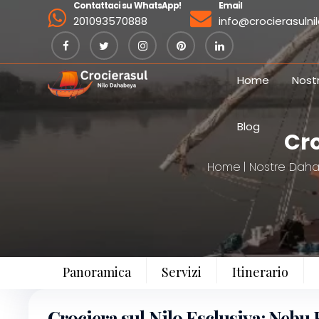
Contattaci su WhatsApp!
Email
201093570888
info@crocierasuln
Home
Nost
Blog
Cro
Home
Nostre Dah
Panoramica
Servizi
Itinerario
Crociera sul Nilo Esclusiva: Nebu