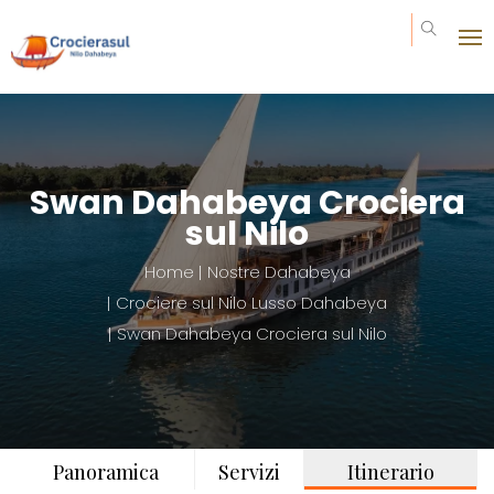
Invia la tua richiesta
Prezzo da : 0€
Swan Dahabeya Crociera
sul Nilo
Home
Nostre Dahabeya
Crociere sul Nilo Lusso Dahabeya
Swan Dahabeya Crociera sul Nilo
Panoramica
Servizi
Itinerario