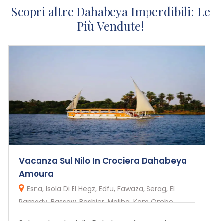
Scopri altre Dahabeya Imperdibili: Le
Più Vendute!
Vacanza Sul Nilo In Crociera Dahabeya
Amoura
Esna, Isola Di El Hegz, Edfu, Fawaza, Serag, El
Ramady, Bassaw, Bashier, Maliha, Kom Ombo,
Herdiab,Aswan