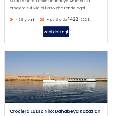
Salpa a bordo della Dahabeya Amoura, la
crociera sul Nilo di lusso che rende ogni
momento sul Nilo un'esperienza esc...
1422
4,5,8 giorni
A partire da
1222 $
Vedi dettagli
Crociera Lusso Nilo: Dahabeya Kazazian