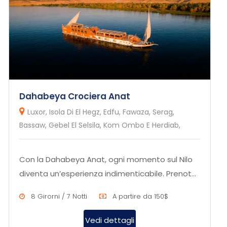
Dahabeya Crociera Anat
Luxor, Isola Di El Hegz, Edfu, Fawaza, Serag,
Bassaw, Gebel El Selsila, Kom Ombo E Herdiab,
Con la Dahabeya Anat, ogni momento sul Nilo
diventa un’esperienza indimenticabile. Prenota
ora per scoprire la bel...
8 Girorni / 7 Notti
A partire da 150$
Vedi dettagli