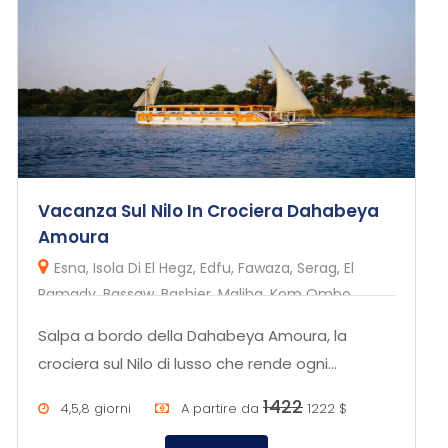
Vacanza Sul Nilo In Crociera Dahabeya
Amoura
Esna, Isola Di El Hegz, Edfu, Fawaza, Serag, El
Ramady, Bassaw, Bashier, Maliha, Kom Ombo,
Herdiab,Aswan
Salpa a bordo della Dahabeya Amoura, la
crociera sul Nilo di lusso che rende ogni
momento sul Nilo un'esperienza esc...
1422
4,5,8 giorni
A partire da
1222 $