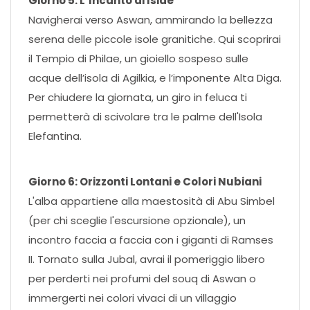
Giorno 5: L’Incanto di Iside
Navigherai verso Aswan, ammirando la bellezza
serena delle piccole isole granitiche. Qui scoprirai
il Tempio di Philae, un gioiello sospeso sulle
acque dell’isola di Agilkia, e l’imponente Alta Diga.
Per chiudere la giornata, un giro in feluca ti
permetterà di scivolare tra le palme dell'Isola
Elefantina.
Giorno 6: Orizzonti Lontani e Colori Nubiani
L'alba appartiene alla maestosità di Abu Simbel
(per chi sceglie l'escursione opzionale), un
incontro faccia a faccia con i giganti di Ramses
II. Tornato sulla Jubal, avrai il pomeriggio libero
per perderti nei profumi del souq di Aswan o
immergerti nei colori vivaci di un villaggio