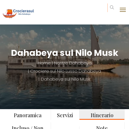
Invia la tua richiesta
Prezzo da : 0€
Dahabeya sul Nilo Musk
Home
Nostre Dahabeya
Crociere sul Nilo Lusso Dahabeya
Dahabeya sul Nilo Musk
Panoramica
Servizi
Itinerario
Incluso / Non
Note