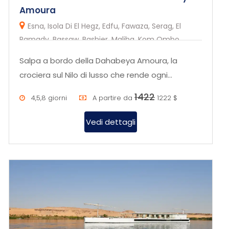
Amoura
Esna, Isola Di El Hegz, Edfu, Fawaza, Serag, El
Ramady, Bassaw, Bashier, Maliha, Kom Ombo,
Herdiab,Aswan
Salpa a bordo della Dahabeya Amoura, la
crociera sul Nilo di lusso che rende ogni
momento sul Nilo un'esperienza esc...
1422
4,5,8 giorni
A partire da
1222 $
Vedi dettagli