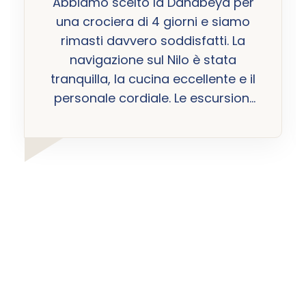
Abbiamo scelto la Dahabeya per
una crociera di 4 giorni e siamo
rimasti davvero soddisfatti. La
navigazione sul Nilo è stata
tranquilla, la cucina eccellente e il
personale cordiale. Le escursioni
nei siti storici sono state ben
organizzate e ci hanno permesso
di vedere l'Egitto da una
prospettiva unica. Un'esperienza
che consiglio a chi cerca un
viaggio speciale e lontano dalle
folle turistiche.