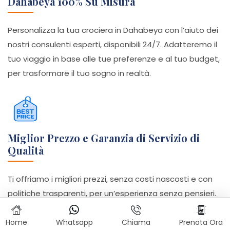
Dahabeya 100% Su Misura
Personalizza la tua crociera in Dahabeya con l’aiuto dei
nostri consulenti esperti, disponibili 24/7. Adatteremo il
tuo viaggio in base alle tue preferenze e al tuo budget,
per trasformare il tuo sogno in realtà.
Miglior Prezzo e Garanzia di Servizio di
Qualità
Ti offriamo i migliori prezzi, senza costi nascosti e con
politiche trasparenti, per un’esperienza senza pensieri.
Sistemazione, escursioni, ingressi, trasferimenti, pasti e
guida egittologa sono tutti inclusi.
Home
Whatsapp
Chiama
Prenota Ora