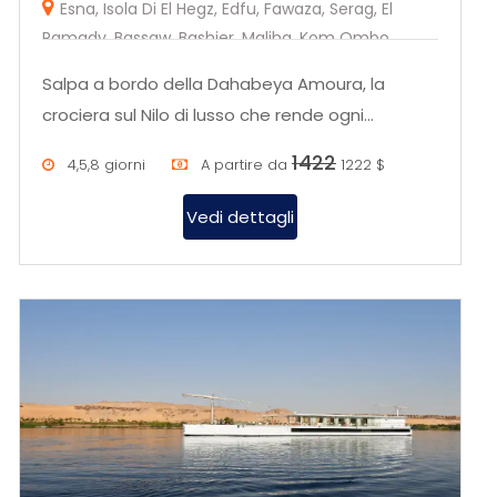
Esna, Isola Di El Hegz, Edfu, Fawaza, Serag, El
Ramady, Bassaw, Bashier, Maliha, Kom Ombo,
Herdiab,Aswan
Salpa a bordo della Dahabeya Amoura, la
crociera sul Nilo di lusso che rende ogni
momento sul Nilo un'esperienza esc...
1422
4,5,8 giorni
A partire da
1222 $
Vedi dettagli