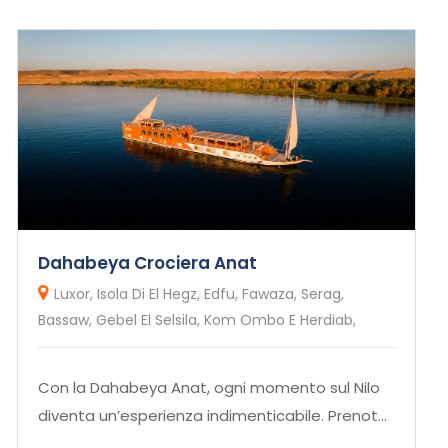
Dahabeya Crociera Anat
Luxor, Isola Di El Hegz, Edfu, Fawaza, Serag,
Bassaw, Gebel El Selsila, Kom Ombo E Herdiab,
Con la Dahabeya Anat, ogni momento sul Nilo
diventa un’esperienza indimenticabile. Prenota
ora per scoprire la bel...