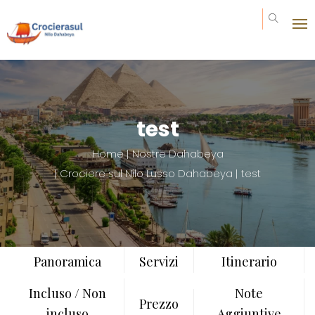
Invia la tua richiesta
Prezzo da : 0€
test
Home
Nostre Dahabeya
Crociere sul Nilo Lusso Dahabeya
test
Panoramica
Servizi
Itinerario
Incluso / Non
Note
Prezzo
incluso
Aggiuntive