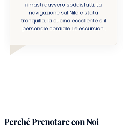
rimasti davvero soddisfatti. La
navigazione sul Nilo è stata
tranquilla, la cucina eccellente e il
personale cordiale. Le escursioni
nei siti storici sono state ben
organizzate e ci hanno permesso
di vedere l'Egitto da una
prospettiva unica. Un'esperienza
che consiglio a chi cerca un
viaggio speciale e lontano dalle
folle turistiche.
Perché Prenotare con Noi