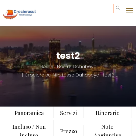
Invia la tua richiesta
Prezzo da : 0€
test2
Home
Nostre Dahabeya
Crociere sul Nilo Lusso Dahabeya
test2
Panoramica
Servizi
Itinerario
Incluso / Non
Note
Prezzo
incluso
Aggiuntive