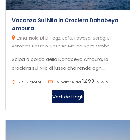
Vacanza Sul Nilo In Crociera Dahabeya
Amoura
Esna, Isola Di El Hegz, Edfu, Fawaza, Serag, El
Ramady, Bassaw, Bashier, Maliha, Kom Ombo,
Herdiab,Aswan
Salpa a bordo della Dahabeya Amoura, la
crociera sul Nilo di lusso che rende ogni
momento sul Nilo un'esperienza esc...
1422
4,5,8 giorni
A partire da
1222 $
Vedi dettagli