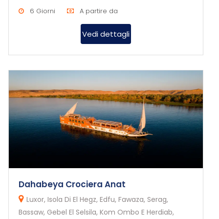
esclusivo e l’eleganza...
6 Giorni
A partire da
Vedi dettagli
Dahabeya Crociera Anat
Luxor, Isola Di El Hegz, Edfu, Fawaza, Serag,
Bassaw, Gebel El Selsila, Kom Ombo E Herdiab,