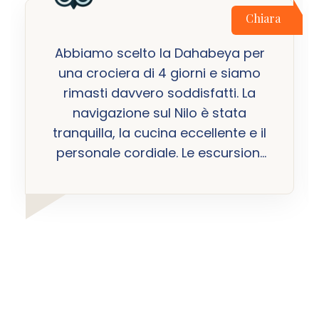
Chiara
Abbiamo scelto la Dahabeya per
una crociera di 4 giorni e siamo
rimasti davvero soddisfatti. La
navigazione sul Nilo è stata
tranquilla, la cucina eccellente e il
personale cordiale. Le escursioni
nei siti storici sono state ben
organizzate e ci hanno permesso
di vedere l'Egitto da una
prospettiva unica. Un'esperienza
che consiglio a chi cerca un
viaggio speciale e lontano dalle
folle turistiche.